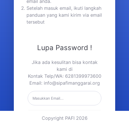
email anda.
Setelah masuk email, ikuti langkah
panduan yang kami kirim via email
tersebut
Lupa Password !
Jika ada kesulitan bisa kontak
kami di
Kontak Telp/WA: 6281399973600
Email:
info@sipafimanggarai.org
Kirim Link Reset Password
Copyright PAFI 2026